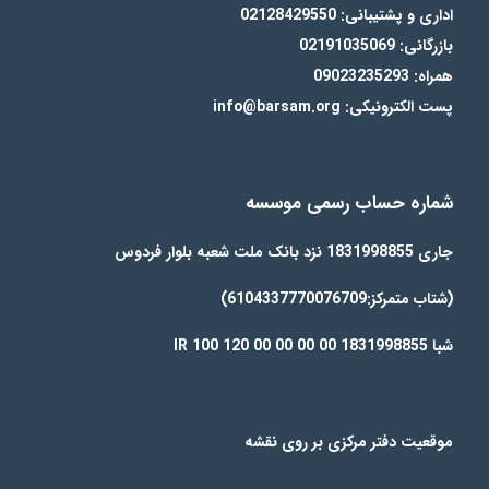
اداری و پشتیبانی: 02128429550
بازرگانی: 02191035069
همراه: 09023235293
پست الکترونیکی: info@barsam.org
شماره حساب رسمی موسسه
جاری 1831998855 نزد بانک ملت شعبه بلوار فردوس
(شتاب متمرکز:6104337770076709)
شبا IR 100 120 00 00 00 00 1831998855
موقعیت دفتر مرکزی بر روی نقشه