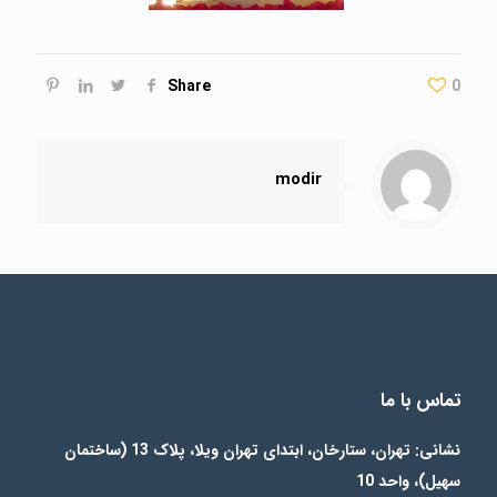
Share
0
modir
تماس با ما
نشانی: تهران، ستارخان، ابتدای تهران ویلا، پلاک 13 (ساختمان
سهیل)، واحد 10