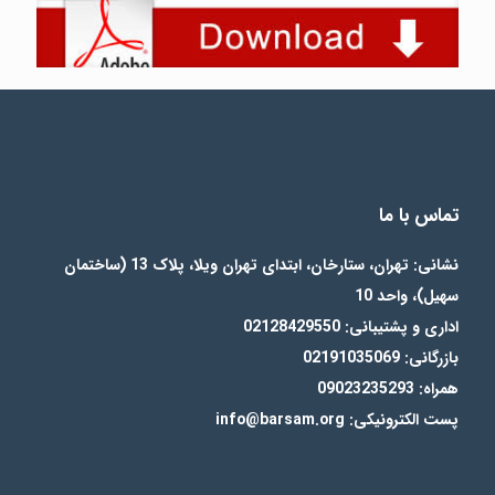
تماس با ما
نشانی: تهران، ستارخان، ابتدای تهران ویلا، پلاک 13 (ساختمان
سهیل)، واحد 10
اداری و پشتیبانی: 02128429550
بازرگانی: 02191035069
همراه: 09023235293
پست الکترونیکی: info@barsam.org