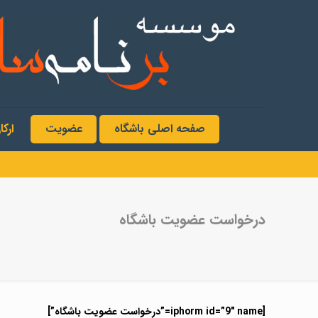
صفحه اصلی باشگاه
عضویت
ارک
درخواست عضویت باشگاه
[iphorm id=”9″ name=”درخواست عضویت باشگاه”]