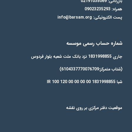
بازرگانی: 02191035069
همراه: 09023235293
پست الکترونیکی: info@barsam.org
شماره حساب رسمی موسسه
جاری 1831998855 نزد بانک ملت شعبه بلوار فردوس
(شتاب متمرکز:6104337770076709)
شبا IR 100 120 00 00 00 00 1831998855
موقعیت دفتر مرکزی بر روی نقشه