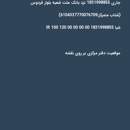
جاری 1831998855 نزد بانک ملت شعبه بلوار فردوس
(شتاب متمرکز:6104337770076709)
شبا IR 100 120 00 00 00 00 1831998855
موقعیت دفتر مرکزی بر روی نقشه