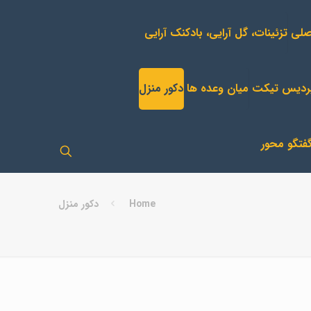
تزئینات، گل آرایی، بادکنک آرایی
ردیس تیکت
میان وعده ها
دکور منزل
فتگو محور
Home
دکور منزل