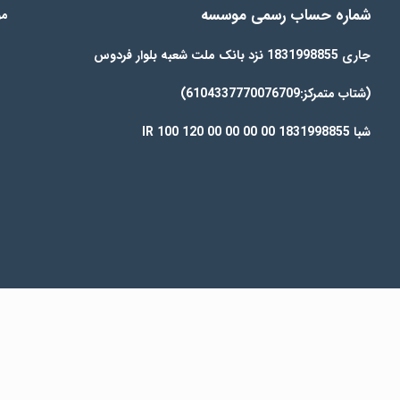
شماره حساب رسمی موسسه
مو
جاری 1831998855 نزد بانک ملت شعبه بلوار فردوس
(شتاب متمرکز:6104337770076709)
شبا IR 100 120 00 00 00 00 1831998855