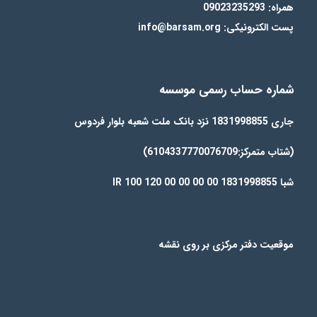
همراه: 09023235293
پست الکترونیکی: info@barsam.org
شماره حساب رسمی موسسه
جاری 1831998855 نزد بانک ملت شعبه بلوار فردوس
(شتاب متمرکز:6104337770076709)
شبا IR 100 120 00 00 00 00 1831998855
موقعیت دفتر مرکزی بر روی نقشه