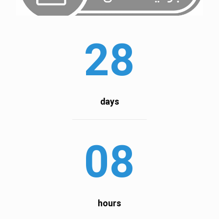
28
days
08
hours