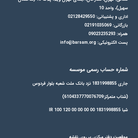
سهیل)، واحد 10
اداری و پشتیبانی: 02128429550
بازرگانی: 02191035069
همراه: 09023235293
پست الکترونیکی: info@barsam.org
شماره حساب رسمی موسسه
جاری 1831998855 نزد بانک ملت شعبه بلوار فردوس
(شتاب متمرکز:6104337770076709)
شبا IR 100 120 00 00 00 00 1831998855
موقعیت دفتر مرکزی بر روی نقشه