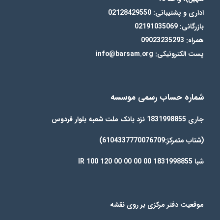
اداری و پشتیبانی: 02128429550
بازرگانی: 02191035069
همراه: 09023235293
پست الکترونیکی: info@barsam.org
شماره حساب رسمی موسسه
جاری 1831998855 نزد بانک ملت شعبه بلوار فردوس
(شتاب متمرکز:6104337770076709)
شبا IR 100 120 00 00 00 00 1831998855
موقعیت دفتر مرکزی بر روی نقشه