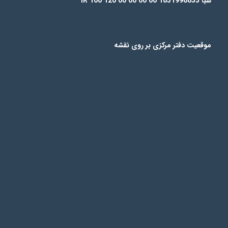
شبا IR 100 120 00 00 00 00 1831998855
موقعیت دفتر مرکزی بر روی نقشه