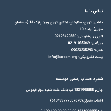
تماس با ما
نشانی: تهران، ستارخان، ابتدای تهران ویلا، پلاک 13 (ساختمان
سهیل)، واحد 10
اداری و پشتیبانی: 02128429550
بازرگانی: 02191035069
همراه: 09023235293
پست الکترونیکی: info@barsam.org
شماره حساب رسمی موسسه
جاری 1831998855 نزد بانک ملت شعبه بلوار فردوس
(شتاب متمرکز:6104337770076709)